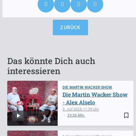
ZURÜCK
Das könnte Dich auch
interessieren
DIE MARTIN WACKER SHOW
Die Martin Wacker Show
- Alex Alselo
9. Juli 2026
11:39
bookmark_border
23:26 Min.