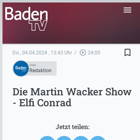
menu
bookmark_border
play_circle_outline
Do., 04.04.2024
, 13:43 Uhr
/
24:00
VON
Redaktion
Die Martin Wacker Show
- Elfi Conrad