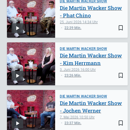
DIE MARTIN WACKER SHOW
Die Martin Wacker Show
- Phat Chino
25. Juni 2026
14:34
bookmark_border
22:39 Min.
DIE MARTIN WACKER SHOW
Die Martin Wacker Show
- Kim Herrmann
3. Juni 2026
16:00
bookmark_border
23:26 Min.
DIE MARTIN WACKER SHOW
Die Martin Wacker Show
- Jochen Werner
7. Mai 2026
10:50
bookmark_border
23:37 Min.