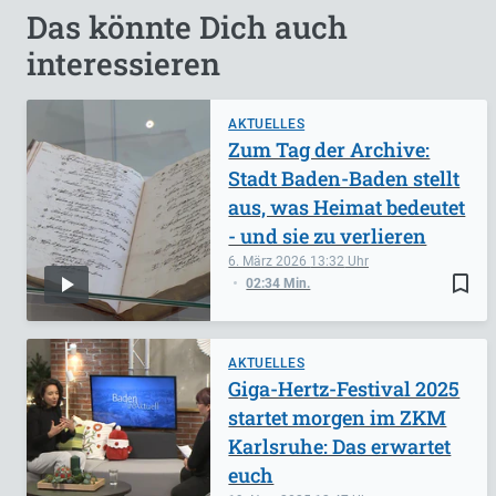
Das könnte Dich auch
interessieren
AKTUELLES
Zum Tag der Archive:
Stadt Baden-Baden stellt
aus, was Heimat bedeutet
- und sie zu verlieren
6. März 2026
13:32
bookmark_border
02:34 Min.
AKTUELLES
Giga-Hertz-Festival 2025
startet morgen im ZKM
Karlsruhe: Das erwartet
euch