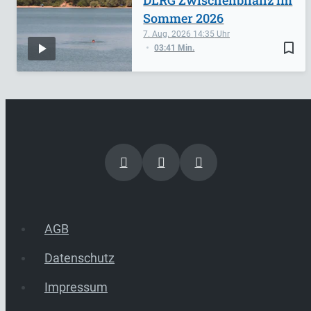
Sommer 2026
7. Aug. 2026
14:35
bookmark_border
03:41 Min.
AGB
Datenschutz
Impressum