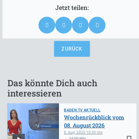
ZURÜCK
Das könnte Dich auch
interessieren
BADEN TV AKTUELL
Wochenrückblick vom
08. August 2026
8. Aug. 2026
10:30
bookmark_border
24:00 Min.