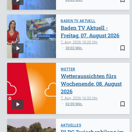
BADEN TV AKTUELL
Baden TV Aktuell -
Freitag, 07. August 2026
7. Aug. 2026
18:26
bookmark_border
20:02 Min.
WETTER
Wetteraussichten fürs
Wochenende, 08. August
2026
7. Aug. 2026
16:33
bookmark_border
02:00 Min.
AKTUELLES
DLRG Zwischenbilanz im