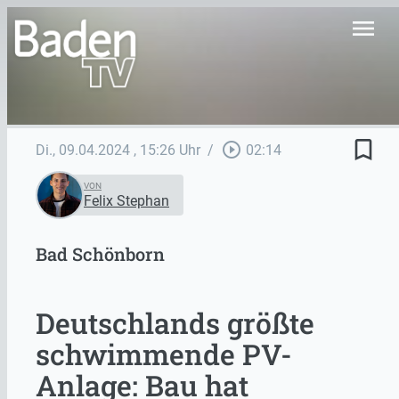
menu
bookmark_border
play_circle_outline
Di., 09.04.2024
, 15:26 Uhr
/
02:14
VON
Felix Stephan
Bad Schönborn
Deutschlands größte
schwimmende PV-
Anlage: Bau hat