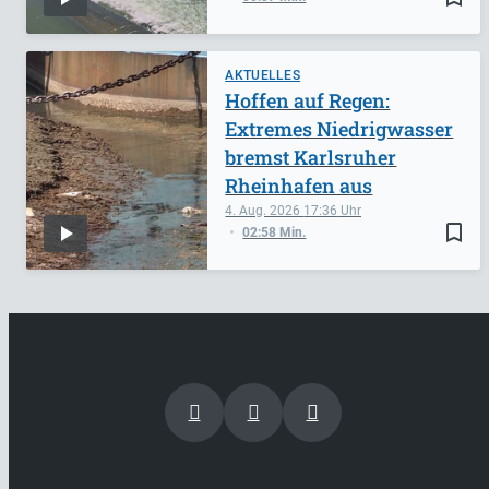
AKTUELLES
Hoffen auf Regen:
Extremes Niedrigwasser
bremst Karlsruher
Rheinhafen aus
4. Aug. 2026
17:36
bookmark_border
02:58 Min.