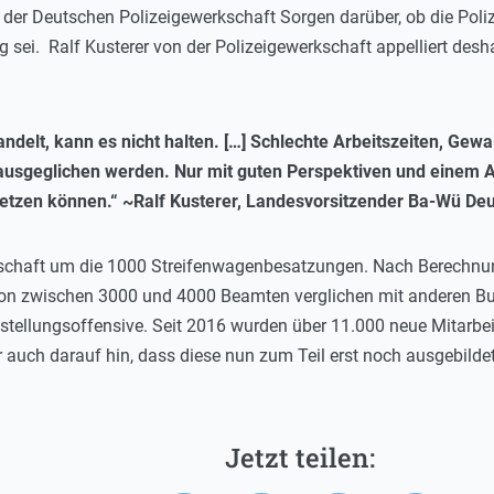
der Deutschen Polizeigewerkschaft Sorgen darüber, ob die Pol
sei. Ralf Kusterer von der Polizeigewerkschaft appelliert deshal
ndelt, kann es nicht halten. […] Schlechte Arbeitszeiten, Gew
sgeglichen werden. Nur mit guten Perspektiven und einem Arb
setzen können.“ ~Ralf Kusterer, Landesvorsitzender Ba-Wü De
schaft um die 1000 Streifenwagenbesatzungen. Nach Berechnun
n zwischen 3000 und 4000 Beamten verglichen mit anderen Bun
nstellungsoffensive. Seit 2016 wurden über 11.000 neue Mitarbeit
r auch darauf hin, dass diese nun zum Teil erst noch ausgebild