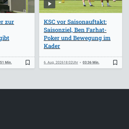
r zur
KSC vor Saisonauftakt:
Saisonziel, Ben Farhat-
gibt
Poker und Bewegung im
Kader
bookmark_border
bookmark_border
:51 Min.
6. Aug. 2026
18:02
03:36 Min.