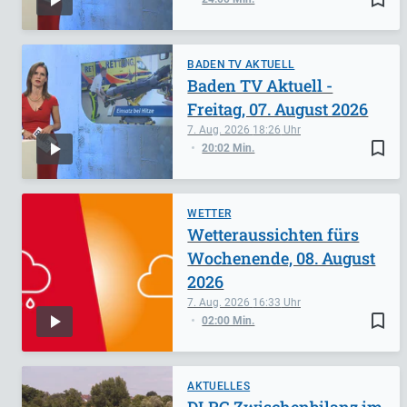
BADEN TV AKTUELL
Baden TV Aktuell -
Freitag, 07. August 2026
7. Aug. 2026
18:26
bookmark_border
20:02 Min.
WETTER
Wetteraussichten fürs
Wochenende, 08. August
2026
7. Aug. 2026
16:33
bookmark_border
02:00 Min.
AKTUELLES
DLRG Zwischenbilanz im