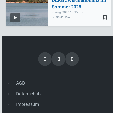
Sommer 2026
7. Aug. 2026
14:35
bookmark_border
03:41 Min.
AGB
Datenschutz
Impressum