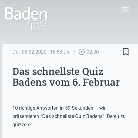
menu
bookmark_border
play_circle_outline
Do., 06.02.2020
, 16:58 Uhr
/
02:00
Das schnellste Quiz
Badens vom 6. Februar
10 richtige Antworten in 59 Sekunden – wir
präsentieren “Das schnellste Quiz Badens”. Bereit zu
quizzen?