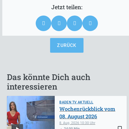
ZURÜCK
Das könnte Dich auch
interessieren
BADEN TV AKTUELL
Wochenrückblick vom
08. August 2026
8. Aug. 2026
10:30
bookmark_border
24:00 Min.