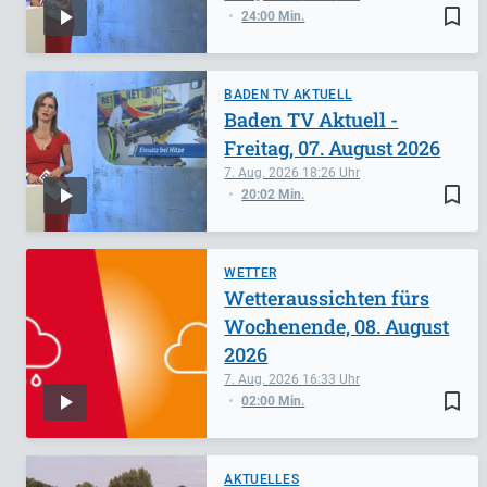
bookmark_border
24:00 Min.
BADEN TV AKTUELL
Baden TV Aktuell -
Freitag, 07. August 2026
7. Aug. 2026
18:26
bookmark_border
20:02 Min.
WETTER
Wetteraussichten fürs
Wochenende, 08. August
2026
7. Aug. 2026
16:33
bookmark_border
02:00 Min.
AKTUELLES