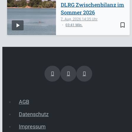
DLRG Zwischenbilanz im
Sommer 2026
7. Aug. 2026
14:35
bookmark_border
03:41 Min.
AGB
Datenschutz
Impressum