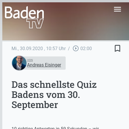
menu
bookmark_border
play_circle_outline
Mi., 30.09.2020
, 10:57 Uhr
/
02:00
VON
Andreas Eisinger
Das schnellste Quiz
Badens vom 30.
September
10 richtige Antworten in 59 Sekunden – wir