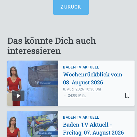
ZURÜCK
Das könnte Dich auch
interessieren
BADEN TV AKTUELL
Wochenrückblick vom
08. August 2026
8. Aug. 2026
10:30
bookmark_border
24:00 Min.
BADEN TV AKTUELL
Baden TV Aktuell -
Freitag, 07. August 2026