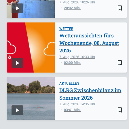
7. Aug. 2026
18:26
bookmark_border
20:02 Min.
WETTER
Wetteraussichten fürs
Wochenende, 08. August
2026
7. Aug. 2026
16:33
bookmark_border
02:00 Min.
AKTUELLES
DLRG Zwischenbilanz im
Sommer 2026
7. Aug. 2026
14:35
bookmark_border
03:41 Min.