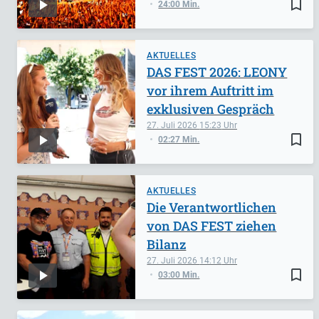
bookmark_border
24:00 Min.
AKTUELLES
DAS FEST 2026: LEONY
vor ihrem Auftritt im
exklusiven Gespräch
27. Juli 2026
15:23
bookmark_border
02:27 Min.
AKTUELLES
Die Verantwortlichen
von DAS FEST ziehen
Bilanz
27. Juli 2026
14:12
bookmark_border
03:00 Min.