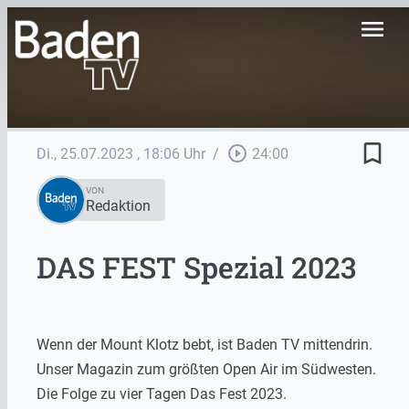
menu
bookmark_border
play_circle_outline
Di., 25.07.2023
, 18:06 Uhr
/
24:00
VON
Redaktion
DAS FEST Spezial 2023
Wenn der Mount Klotz bebt, ist Baden TV mittendrin.
Unser Magazin zum größten Open Air im Südwesten.
Die Folge zu vier Tagen Das Fest 2023.