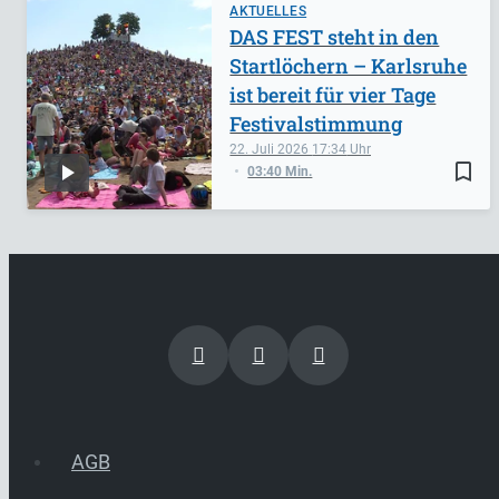
AKTUELLES
DAS FEST steht in den
Startlöchern – Karlsruhe
ist bereit für vier Tage
Festivalstimmung
22. Juli 2026
17:34
bookmark_border
03:40 Min.
AGB