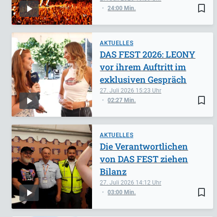
bookmark_border
24:00 Min.
AKTUELLES
DAS FEST 2026: LEONY
vor ihrem Auftritt im
exklusiven Gespräch
27. Juli 2026
15:23
bookmark_border
02:27 Min.
AKTUELLES
Die Verantwortlichen
von DAS FEST ziehen
Bilanz
27. Juli 2026
14:12
bookmark_border
03:00 Min.