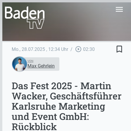
menu
bookmark_border
play_circle_outline
Mo., 28.07.2025
, 12:34 Uhr
/
02:30
VON
Max Gehrlein
Das Fest 2025 - Martin
Wacker, Geschäftsführer
Karlsruhe Marketing
und Event GmbH:
Rückblick