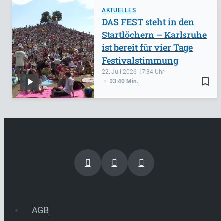
AKTUELLES
DAS FEST steht in den
Startlöchern – Karlsruhe
ist bereit für vier Tage
Festivalstimmung
22. Juli 2026
17:34
bookmark_border
03:40 Min.
AGB