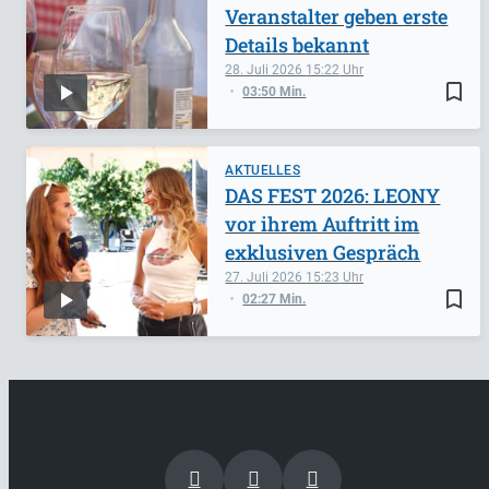
Veranstalter geben erste
Details bekannt
28. Juli 2026
15:22
bookmark_border
03:50 Min.
AKTUELLES
DAS FEST 2026: LEONY
vor ihrem Auftritt im
exklusiven Gespräch
27. Juli 2026
15:23
bookmark_border
02:27 Min.