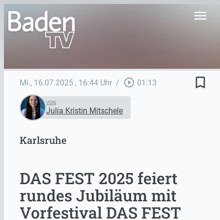
menu
bookmark_border
play_circle_outline
Mi., 16.07.2025
, 16:44 Uhr
/
01:13
VON
Julia Kristin Mitschele
Karlsruhe
DAS FEST 2025 feiert
rundes Jubiläum mit
Vorfestival DAS FEST