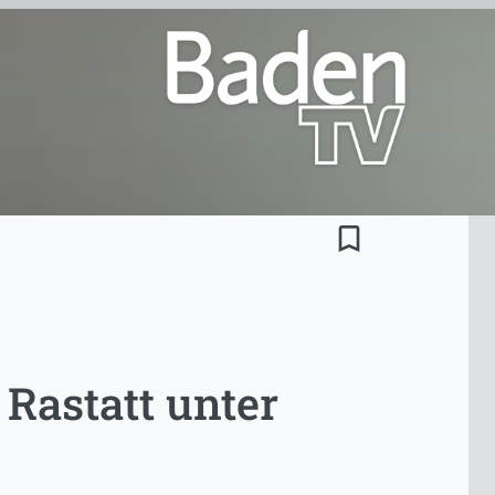
bookmark_border
Rastatt unter