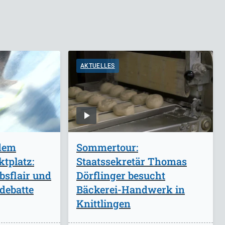
AKTUELLES
 dem
Sommertour:
tplatz:
Staatssekretär Thomas
bsflair und
Dörflinger besucht
debatte
Bäckerei-Handwerk in
Knittlingen