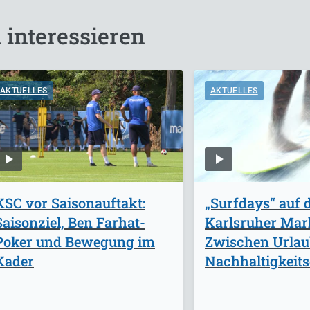
 interessieren
AKTUELLES
AKTUELLES
KSC vor Saisonauftakt:
„Surfdays“ auf
Saisonziel, Ben Farhat-
Karlsruher Mark
Poker und Bewegung im
Zwischen Urlau
Kader
Nachhaltigkeits