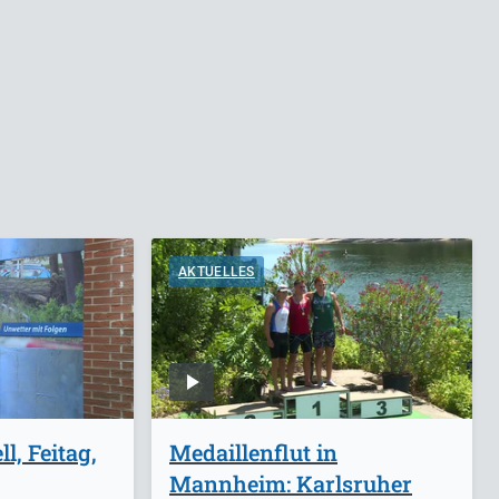
AKTUELLES
l, Feitag,
Medaillenflut in
Mannheim: Karlsruher