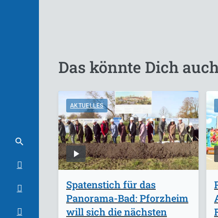
Das könnte Dich auch
AKTUELLES
Spatenstich für das
Panorama-Bad: Pforzheim
will sich die nächsten