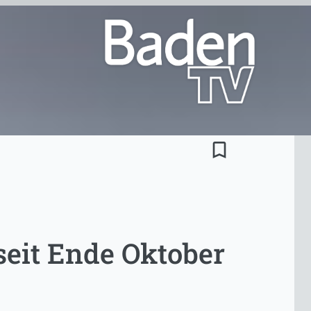
bookmark_border
seit Ende Oktober