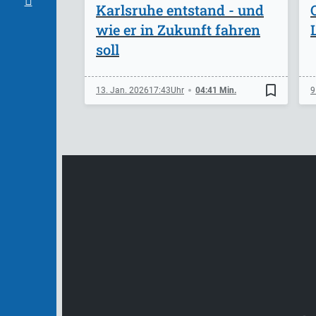
Karlsruhe entstand - und
wie er in Zukunft fahren
soll
bookmark_border
13. Jan. 2026
17:43
04:41 Min.
9