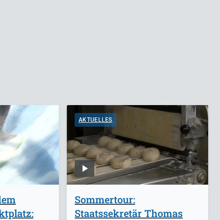
AKTUELLES
 dem
Sommertour:
tplatz:
Staatssekretär Thomas