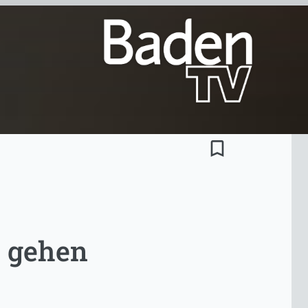
bookmark_border
 gehen