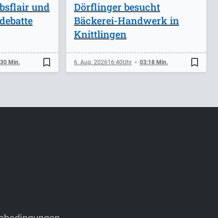
bsflair und
Dörflinger besucht
debatte
Bäckerei-Handwerk in
Knittlingen
bookmark_border
bookmark_border
:30 Min.
6. Aug. 2026
16:40
03:18 Min.