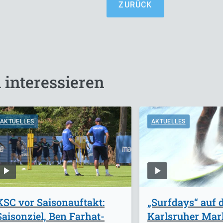
ZURÜCK
 interessieren
AKTUELLES
AKTUELLES
KSC vor Saisonauftakt:
„Surfdays“ auf
Saisonziel, Ben Farhat-
Karlsruher Mark