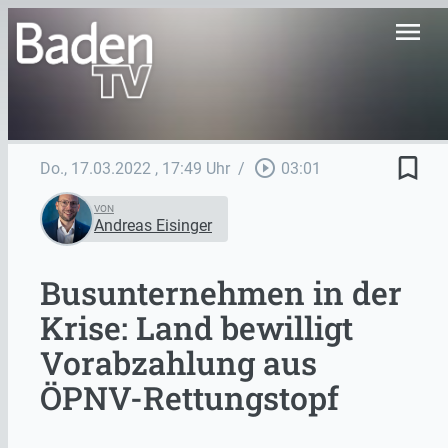
menu
bookmark_border
play_circle_outline
Do., 17.03.2022
, 17:49 Uhr
/
03:01
VON
Andreas Eisinger
Busunternehmen in der
Krise: Land bewilligt
Vorabzahlung aus
ÖPNV-Rettungstopf