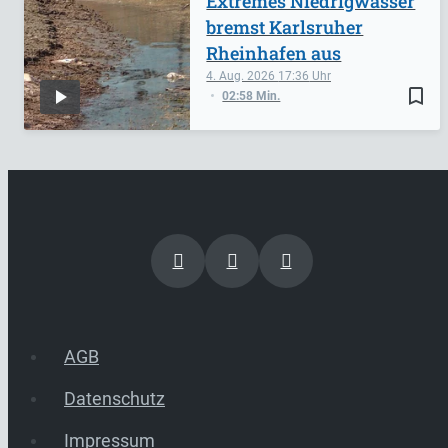
Extremes Niedrigwasser
bremst Karlsruher
Rheinhafen aus
4. Aug. 2026
17:36
bookmark_border
02:58 Min.
AGB
Datenschutz
Impressum