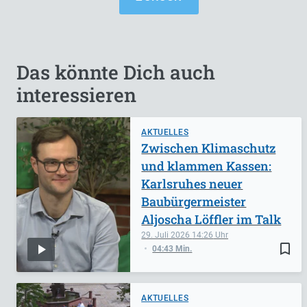
Das könnte Dich auch
interessieren
AKTUELLES
Zwischen Klimaschutz
und klammen Kassen:
Karlsruhes neuer
Baubürgermeister
Aljoscha Löffler im Talk
29. Juli 2026
14:26
bookmark_border
04:43 Min.
AKTUELLES