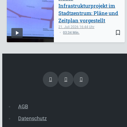
Infrastrukturprojekt im
Stadtzentrum: Pläne und
Zeitplan vorgestellt
21. Juli 2026
16:44
bookmark_border
03:34 Min.
AGB
Datenschutz