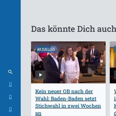
Das könnte Dich auch
AKTUELLES
Kein neuer OB nach der
Wahl: Baden-Baden setzt
Stichwahl in zwei Wochen
an