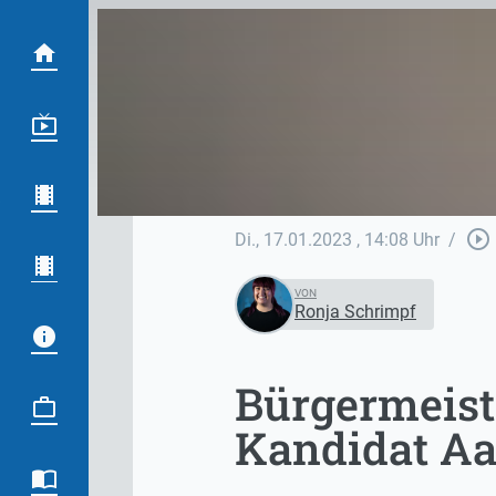
play_circle_outline
Di., 17.01.2023
, 14:08 Uhr
/
VON
Ronja Schrimpf
Bürgermeist
Kandidat Aa