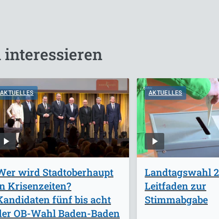
 interessieren
AKTUELLES
AKTUELLES
Wer wird Stadtoberhaupt
Landtagswahl 2
in Krisenzeiten?
Leitfaden zur
Kandidaten fünf bis acht
Stimmabgabe
der OB-Wahl Baden-Baden