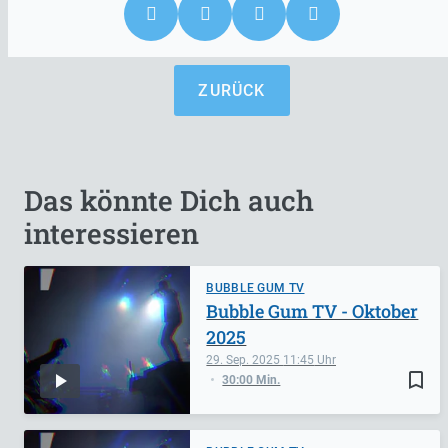
ZURÜCK
Das könnte Dich auch
interessieren
BUBBLE GUM TV
Bubble Gum TV - Oktober
2025
29. Sep. 2025
11:45
bookmark_border
30:00 Min.