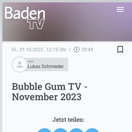
menu
bookmark_border
play_circle_outline
Di., 31.10.2023
, 12:15 Uhr
/
29:49
person
VON
Lukas Schmieder
Bubble Gum TV -
November 2023