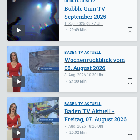
BUBBLE GUM TV
Bubble Gum TV
September 2025
1. Sep. 2025
09:37
bookmark_border
29:49 Min.
BADEN TV AKTUELL
Wochenrückblick vom
08. August 2026
8. Aug. 2026
10:30
bookmark_border
24:00 Min.
BADEN TV AKTUELL
Baden TV Aktuell -
Freitag, 07. August 2026
7. Aug. 2026
18:26
bookmark_border
20:02 Min.