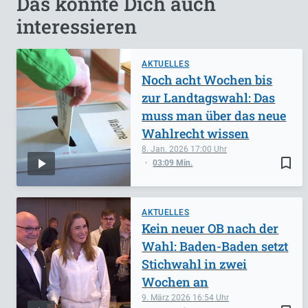
Das könnte Dich auch
interessieren
AKTUELLES
Noch acht Wochen bis
zur Landtagswahl: Das
muss man über das neue
Wahlrecht wissen
8. Jan. 2026
17:00
bookmark_border
03:09 Min.
AKTUELLES
Kein neuer OB nach der
Wahl: Baden-Baden setzt
Stichwahl in zwei
Wochen an
9. März 2026
16:54