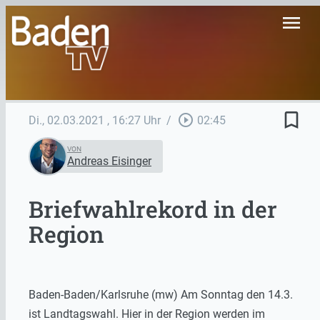
menu
bookmark_border
play_circle_outline
Di., 02.03.2021
, 16:27 Uhr
/
02:45
VON
Andreas Eisinger
Briefwahlrekord in der
Region
Baden-Baden/Karlsruhe (mw) Am Sonntag den 14.3.
ist Landtagswahl. Hier in der Region werden im