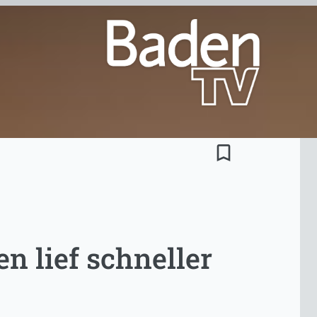
bookmark_border
 lief schneller