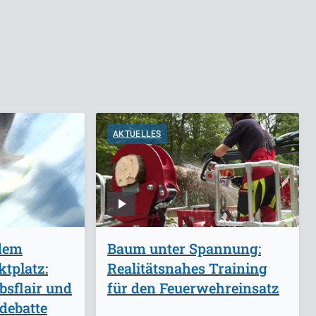
AKTUELLES
 dem
Baum unter Spannung:
tplatz:
Realitätsnahes Training
bsflair und
für den Feuerwehreinsatz
debatte