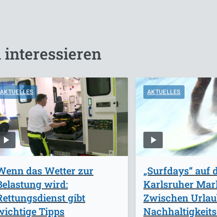
 interessieren
AKTUELLES
AKTUELLES
Wenn das Wetter zur
„Surfdays“ auf
Belastung wird:
Karlsruher Mark
Rettungsdienst gibt
Zwischen Urlau
wichtige Tipps
Nachhaltigkeits