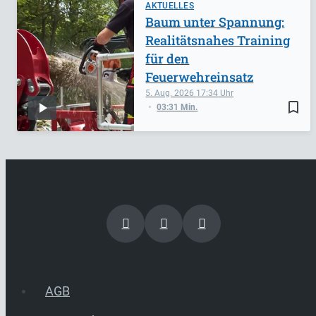
AKTUELLES
Baum unter Spannung:
Realitätsnahes Training
für den
Feuerwehreinsatz
5. Aug. 2026
17:34
bookmark_border
03:31 Min.
AGB