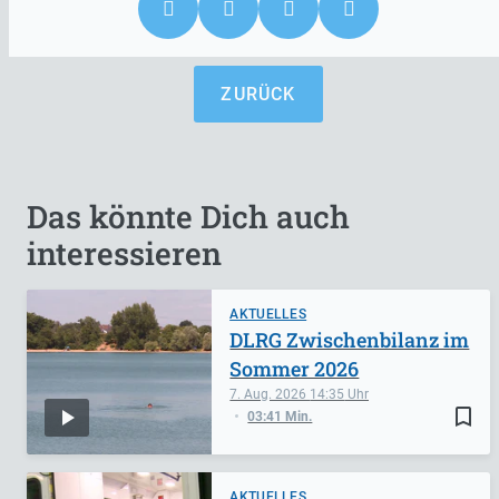
ZURÜCK
Das könnte Dich auch
interessieren
AKTUELLES
DLRG Zwischenbilanz im
Sommer 2026
7. Aug. 2026
14:35
bookmark_border
03:41 Min.
AKTUELLES