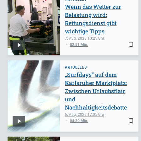
Wenn das Wetter zur
Belastung wird:
Rettungsdienst gibt
wichtige Tipps
7. Aug. 2026
10:25
bookmark_border
02:51 Min.
AKTUELLES
„Surfdays“ auf dem
Karlsruher Marktplatz:
Zwischen Urlaubsflair
und
Nachhaltigkeitsdebatte
6. Aug. 2026
17:05
bookmark_border
04:30 Min.