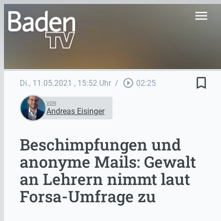
menu
bookmark_border
play_circle_outline
Di., 11.05.2021
, 15:52 Uhr
/
02:25
VON
Andreas Eisinger
Beschimpfungen und
anonyme Mails: Gewalt
an Lehrern nimmt laut
Forsa-Umfrage zu