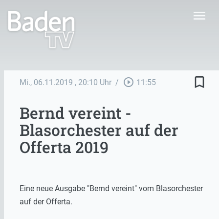
menu
bookmark_border
play_circle_outline
Mi., 06.11.2019
, 20:10 Uhr
/
11:55
Bernd vereint -
Blasorchester auf der
Offerta 2019
Eine neue Ausgabe "Bernd vereint" vom Blasorchester
auf der Offerta.