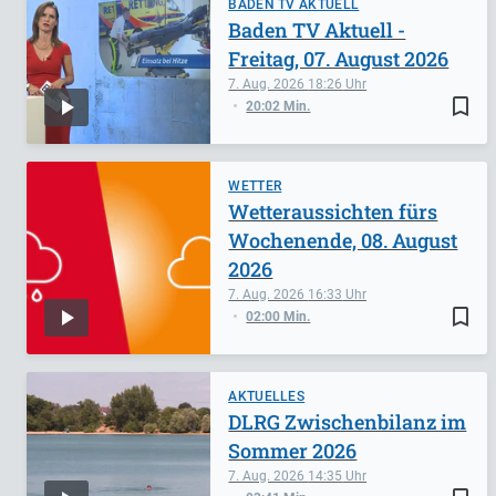
BADEN TV AKTUELL
Baden TV Aktuell -
Freitag, 07. August 2026
7. Aug. 2026
18:26
bookmark_border
20:02 Min.
WETTER
Wetteraussichten fürs
Wochenende, 08. August
2026
7. Aug. 2026
16:33
bookmark_border
02:00 Min.
AKTUELLES
DLRG Zwischenbilanz im
Sommer 2026
7. Aug. 2026
14:35