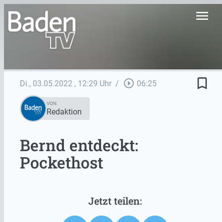
menu
bookmark_border
play_circle_outline
Di., 03.05.2022
, 12:29 Uhr
/
06:25
VON
Redaktion
Bernd entdeckt:
Pockethost