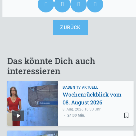
ZURÜCK
Das könnte Dich auch
interessieren
BADEN TV AKTUELL
Wochenrückblick vom
08. August 2026
8. Aug. 2026
10:30
bookmark_border
24:00 Min.