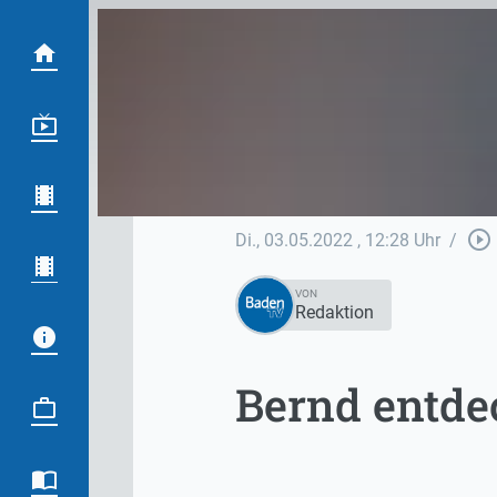
play_circle_outline
Di., 03.05.2022
, 12:28 Uhr
/
VON
Redaktion
Bernd entde