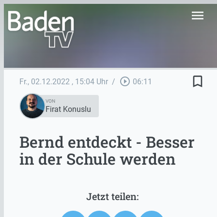
menu
bookmark_border
play_circle_outline
Fr., 02.12.2022
, 15:04 Uhr
/
06:11
VON
Firat Konuslu
Bernd entdeckt - Besser
in der Schule werden