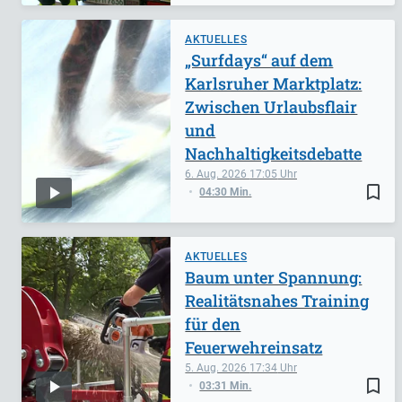
AKTUELLES
„Surfdays“ auf dem
Karlsruher Marktplatz:
Zwischen Urlaubsflair
und
Nachhaltigkeitsdebatte
6. Aug. 2026
17:05
bookmark_border
04:30 Min.
AKTUELLES
Baum unter Spannung:
Realitätsnahes Training
für den
Feuerwehreinsatz
5. Aug. 2026
17:34
bookmark_border
03:31 Min.