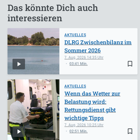
Das könnte Dich auch
interessieren
AKTUELLES
DLRG Zwischenbilanz im
Sommer 2026
7. Aug. 2026
14:35
bookmark_border
03:41 Min.
AKTUELLES
Wenn das Wetter zur
Belastung wird:
Rettungsdienst gibt
wichtige Tipps
7. Aug. 2026
10:25
bookmark_border
02:51 Min.