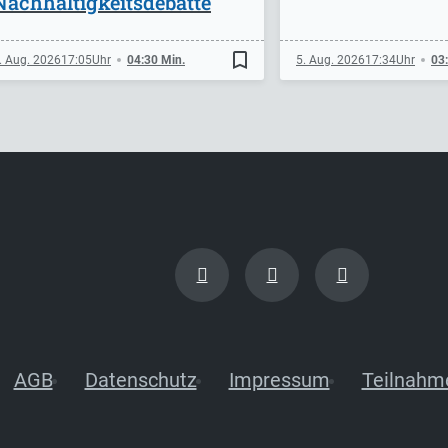
Nachhaltigkeitsdebatte
bookmark_border
. Aug. 2026
17:05
04:30 Min.
5. Aug. 2026
17:34
03
AGB
Datenschutz
Impressum
Teilnahm