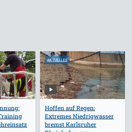
AKTUELLES
annung:
Hoffen auf Regen:
Training
Extremes Niedrigwasser
ehreinsatz
bremst Karlsruher