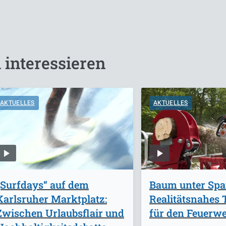
 interessieren
AKTUELLES
AKTUELLES
„Surfdays“ auf dem
Baum unter Sp
Karlsruher Marktplatz:
Realitätsnahes 
Zwischen Urlaubsflair und
für den Feuerw