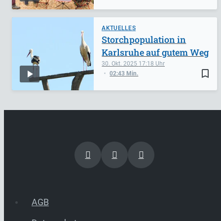
AKTUELLES
Storchpopulation in
Karlsruhe auf gutem Weg
30. Okt. 2025
17:18
bookmark_border
02:43 Min.
AGB