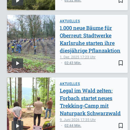
bookmark_border
03:32 Min.
AKTUELLES
1.000 neue Bäume für
Oberreut: Stadtwerke
Karlsruhe starten ihre
diesjährige Pflanzaktion
1. Dez. 2025
17:23
bookmark_border
02:43 Min.
AKTUELLES
Legal im Wald zelten:
Forbach startet neues
Trekking-Camp mit
Naturpark Schwarzwald
9. Juni 2026
17:35
bookmark_border
02:44 Min.