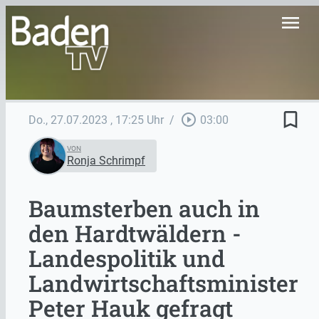
menu
bookmark_border
play_circle_outline
Do., 27.07.2023
, 17:25 Uhr
/
03:00
VON
Ronja Schrimpf
Baumsterben auch in
den Hardtwäldern -
Landespolitik und
Landwirtschaftsminister
Peter Hauk gefragt