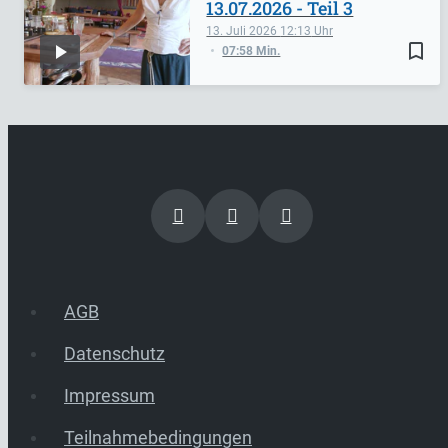
13.07.2026 - Teil 3
13. Juli 2026
12:13
bookmark_border
07:58 Min.
AGB
Datenschutz
Impressum
Teilnahmebedingungen