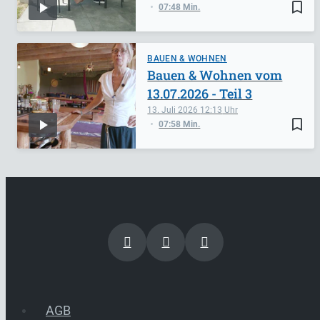
bookmark_border
07:48 Min.
BAUEN & WOHNEN
Bauen & Wohnen vom
13.07.2026 - Teil 3
13. Juli 2026
12:13
bookmark_border
07:58 Min.
AGB