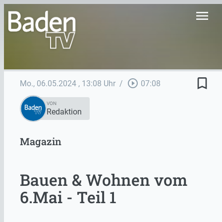
menu
bookmark_border
play_circle_outline
Mo., 06.05.2024
, 13:08 Uhr
/
07:08
VON
Redaktion
Magazin
Bauen & Wohnen vom
6.Mai - Teil 1