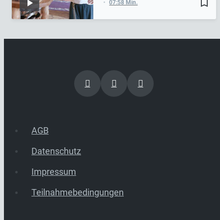
bookmark_border
07:58 Min.
AGB
Datenschutz
Impressum
Teilnahmebedingungen