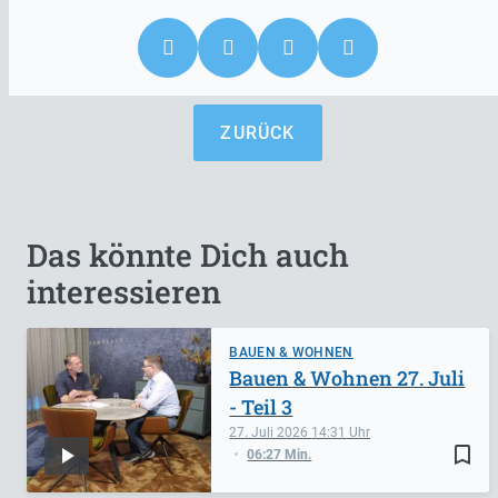
ZURÜCK
Das könnte Dich auch
interessieren
BAUEN & WOHNEN
Bauen & Wohnen 27. Juli
- Teil 3
27. Juli 2026
14:31
bookmark_border
06:27 Min.