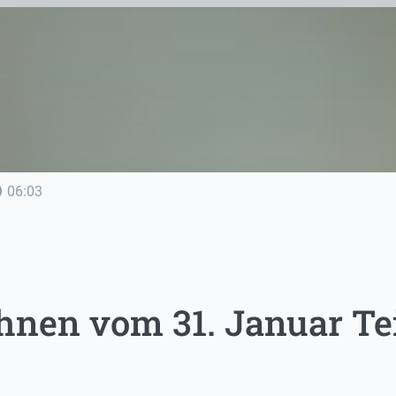
line
06:03
nen vom 31. Januar Tei