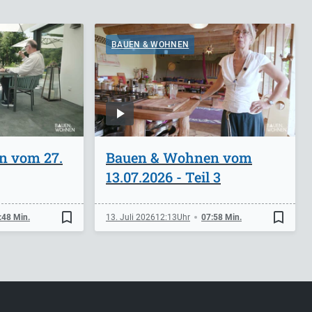
BAUEN & WOHNEN
n vom 27.
Bauen & Wohnen vom
13.07.2026 - Teil 3
bookmark_border
bookmark_border
:48 Min.
13. Juli 2026
12:13
07:58 Min.