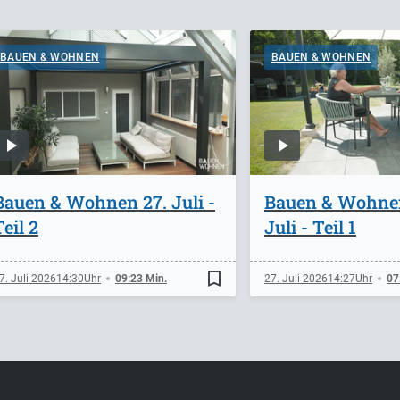
BAUEN & WOHNEN
BAUEN & WOHNEN
Bauen & Wohnen 27. Juli -
Bauen & Wohne
Teil 2
Juli - Teil 1
bookmark_border
7. Juli 2026
14:30
09:23 Min.
27. Juli 2026
14:27
07