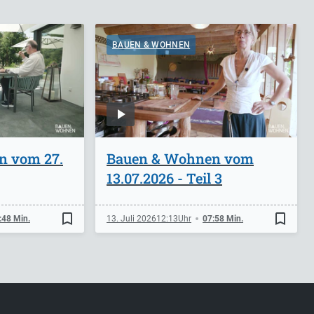
BAUEN & WOHNEN
n vom 27.
Bauen & Wohnen vom
13.07.2026 - Teil 3
bookmark_border
bookmark_border
:48 Min.
13. Juli 2026
12:13
07:58 Min.