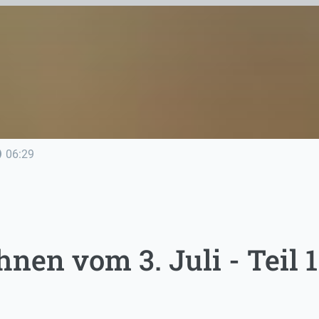
line
06:29
en vom 3. Juli - Teil 1