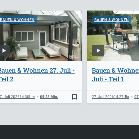
BAUEN & WOHNEN
BAUEN & WOHNEN
Bauen & Wohnen 27. Juli -
Bauen & Wohne
Teil 2
Juli - Teil 1
bookmark_border
7. Juli 2026
14:30
09:23 Min.
27. Juli 2026
14:27
07