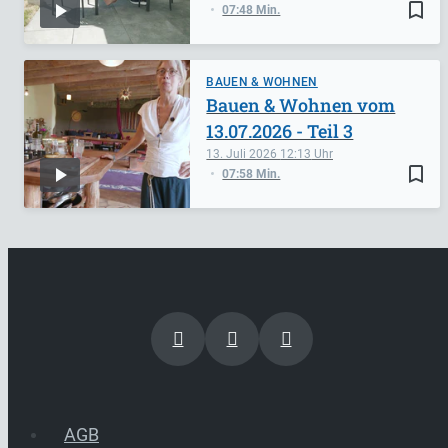
bookmark_border
07:48 Min.
BAUEN & WOHNEN
Bauen & Wohnen vom
13.07.2026 - Teil 3
13. Juli 2026
12:13
bookmark_border
07:58 Min.
AGB