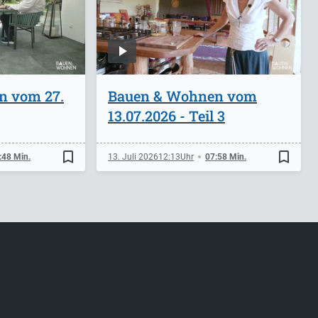
n vom 27.
Bauen & Wohnen vom
13.07.2026 - Teil 3
bookmark_border
bookmark_border
:48 Min.
13. Juli 2026
12:13
07:58 Min.