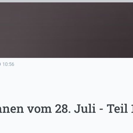
line
10:56
en vom 28. Juli - Teil 