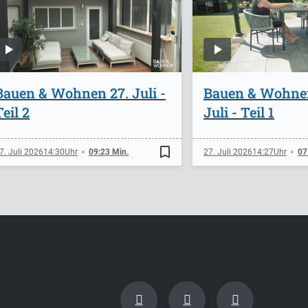
Bauen & Wohnen 27. Juli -
Bauen & Wohne
Teil 2
Juli - Teil 1
bookmark_border
7. Juli 2026
14:30
09:23 Min.
27. Juli 2026
14:27
07