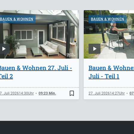
BAUEN & WOHNEN
BAUEN & WOHNEN
Bauen & Wohnen 27. Juli -
Bauen & Wohne
Teil 2
Juli - Teil 1
bookmark_border
7. Juli 2026
14:30
09:23 Min.
27. Juli 2026
14:27
07