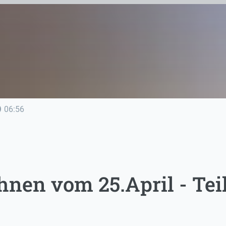
line
06:56
nen vom 25.April - Teil