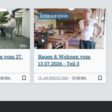
BAUEN & WOHNEN
n vom 27.
Bauen & Wohnen vom
13.07.2026 - Teil 3
bookmark_border
bookmark_border
:48 Min.
13. Juli 2026
12:13
07:58 Min.