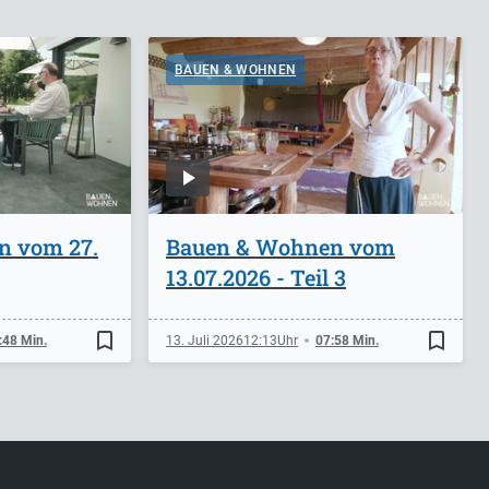
BAUEN & WOHNEN
n vom 27.
Bauen & Wohnen vom
13.07.2026 - Teil 3
bookmark_border
bookmark_border
:48 Min.
13. Juli 2026
12:13
07:58 Min.