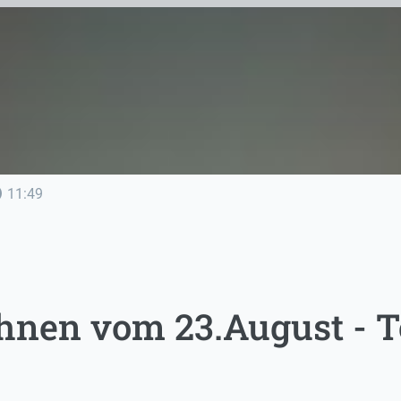
line
11:49
nen vom 23.August - Te