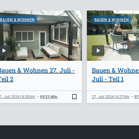
BAUEN & WOHNEN
BAUEN & WOHNEN
Bauen & Wohnen 27. Juli -
Bauen & Wohne
Teil 2
Juli - Teil 1
bookmark_border
7. Juli 2026
14:30
09:23 Min.
27. Juli 2026
14:27
07