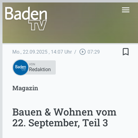
menu
bookmark_border
play_circle_outline
Mo., 22.09.2025
, 14:07 Uhr
/
07:29
VON
Redaktion
Magazin
Bauen & Wohnen vom
22. September, Teil 3