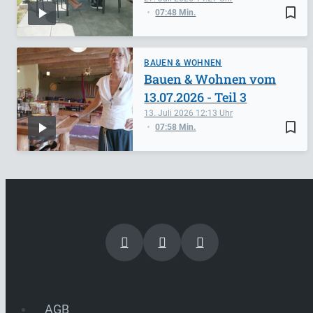
bookmark_border
07:48 Min.
BAUEN & WOHNEN
Bauen & Wohnen vom
13.07.2026 - Teil 3
13. Juli 2026
12:13
bookmark_border
07:58 Min.
AGB