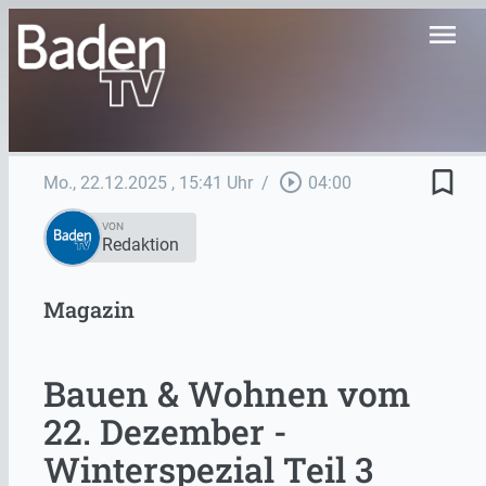
menu
bookmark_border
play_circle_outline
Mo., 22.12.2025
, 15:41 Uhr
/
04:00
VON
Redaktion
Magazin
Bauen & Wohnen vom
22. Dezember -
Winterspezial Teil 3