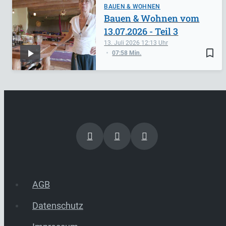
BAUEN & WOHNEN
Bauen & Wohnen vom
13.07.2026 - Teil 3
13. Juli 2026
12:13
bookmark_border
07:58 Min.
AGB
Datenschutz