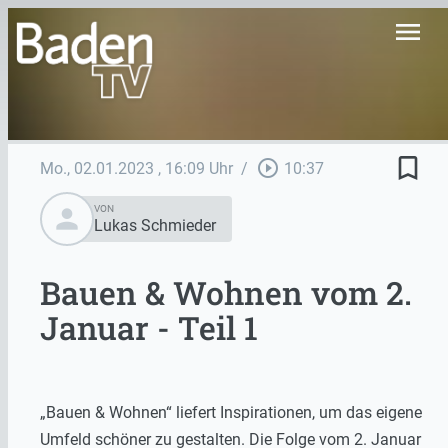
menu
bookmark_border
play_circle_outline
Mo., 02.01.2023
, 16:09 Uhr
/
10:37
person
VON
Lukas Schmieder
Bauen & Wohnen vom 2.
Januar - Teil 1
„Bauen & Wohnen“ liefert Inspirationen, um das eigene
Umfeld schöner zu gestalten. Die Folge vom 2. Januar