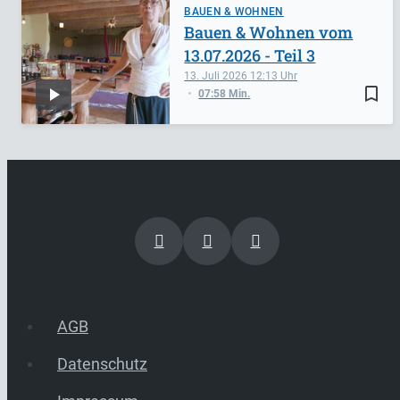
BAUEN & WOHNEN
Bauen & Wohnen vom
13.07.2026 - Teil 3
13. Juli 2026
12:13
bookmark_border
07:58 Min.
AGB
Datenschutz