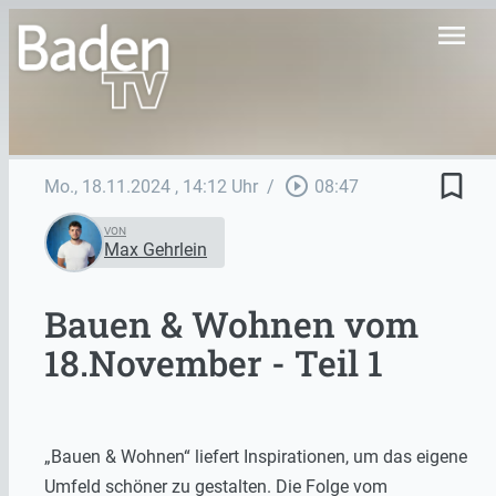
menu
bookmark_border
play_circle_outline
Mo., 18.11.2024
, 14:12 Uhr
/
08:47
VON
Max Gehrlein
Bauen & Wohnen vom
18.November - Teil 1
„Bauen & Wohnen“ liefert Inspirationen, um das eigene
Umfeld schöner zu gestalten. Die Folge vom