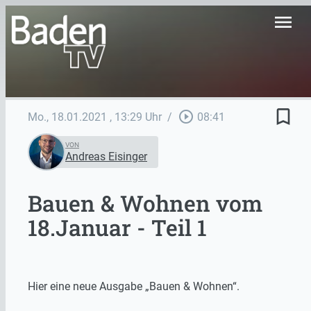
menu
bookmark_border
play_circle_outline
Mo., 18.01.2021
, 13:29 Uhr
/
08:41
VON
Andreas Eisinger
Bauen & Wohnen vom
18.Januar - Teil 1
Hier eine neue Ausgabe „Bauen & Wohnen“.