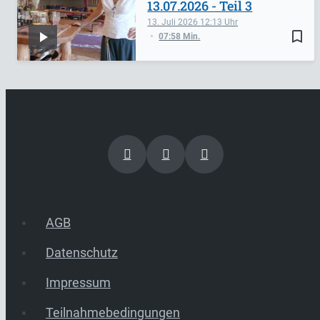
13.07.2026 - Teil 3
13. Juli 2026
12:13
bookmark_border
07:58 Min.
AGB
Datenschutz
Impressum
Teilnahmebedingungen