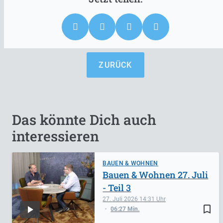
ZURÜCK
Das könnte Dich auch
interessieren
BAUEN & WOHNEN
Bauen & Wohnen 27. Juli
- Teil 3
27. Juli 2026
14:31
bookmark_border
06:27 Min.