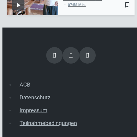
bookmark_border
07:58 Min.
AGB
Datenschutz
Impressum
Teilnahmebedingungen