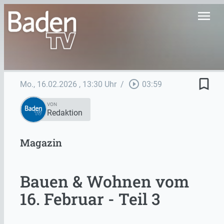
menu
bookmark_border
play_circle_outline
Mo., 16.02.2026
, 13:30 Uhr
/
03:59
VON
Redaktion
Magazin
Bauen & Wohnen vom
16. Februar - Teil 3