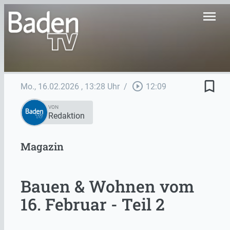
menu
bookmark_border
play_circle_outline
Mo., 16.02.2026
, 13:28 Uhr
/
12:09
VON
Redaktion
Magazin
Bauen & Wohnen vom
16. Februar - Teil 2