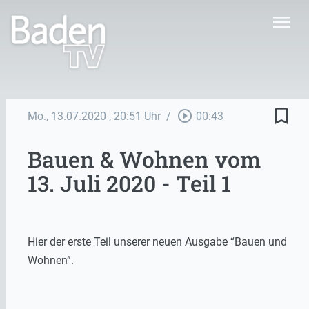
menu
bookmark_border
play_circle_outline
Mo., 13.07.2020
, 20:51 Uhr
/
00:43
Bauen & Wohnen vom
13. Juli 2020 - Teil 1
Hier der erste Teil unserer neuen Ausgabe “Bauen und
Wohnen”.