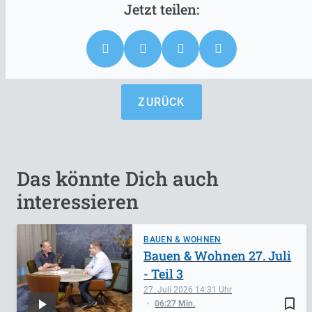
ZURÜCK
Das könnte Dich auch
interessieren
BAUEN & WOHNEN
Bauen & Wohnen 27. Juli
- Teil 3
27. Juli 2026
14:31
bookmark_border
06:27 Min.