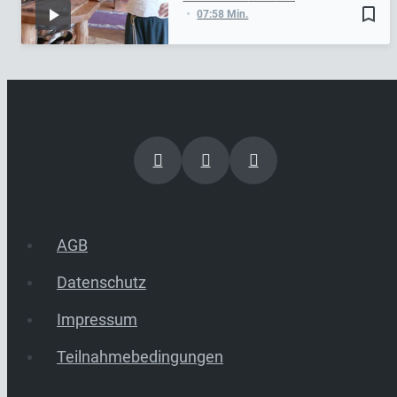
bookmark_border
07:58 Min.
AGB
Datenschutz
Impressum
Teilnahmebedingungen