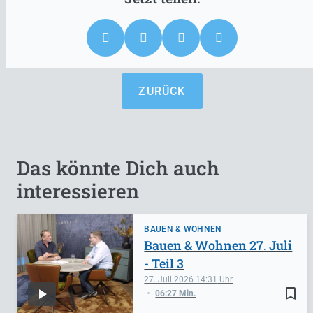
ZURÜCK
Das könnte Dich auch
interessieren
BAUEN & WOHNEN
Bauen & Wohnen 27. Juli
- Teil 3
27. Juli 2026
14:31
bookmark_border
06:27 Min.